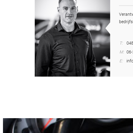
Veran
bedrijfs
T:
048
M:
06
E:
inf
WERKPLATS1
Lorem ipsum dolor sit amet, consectetuer adipiscing elit. Aenean