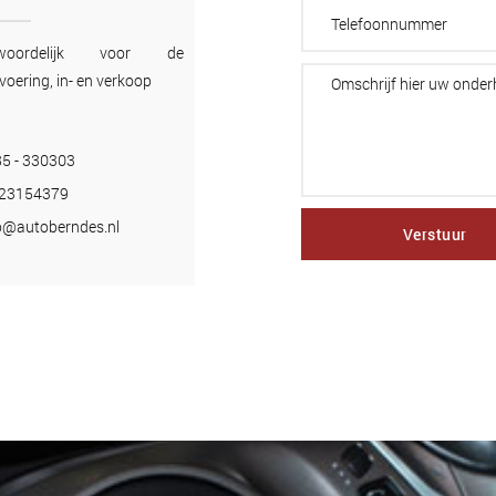
twoordelijk voor de
voering, in- en verkoop
5 - 330303
-23154379
o@autoberndes.nl
Verstuur
 commodo ligula eget dolor. Aenean massa. Cum sociis natoque penatibus 