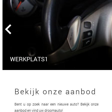
WERKPLATS1
Bekijk onze aanbod
Bent u op zoek naar een nieuwe auto? Bekijk onze
aanbod en vind uw droomauto!