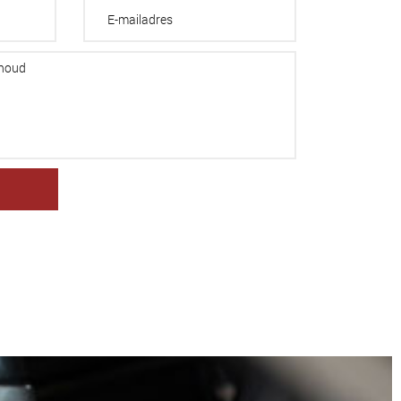
et magnis dis parturient montes, nascet.