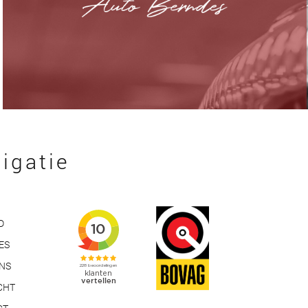
igatie
D
ES
ONS
CHT