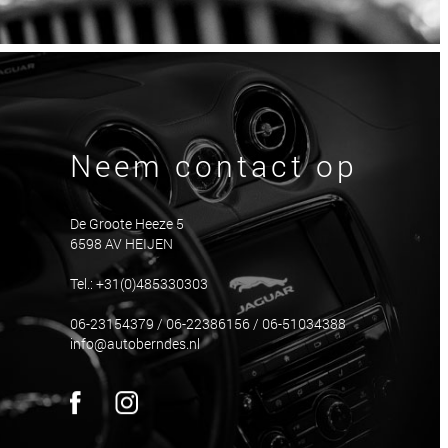
Neem contact op
De Groote Heeze 5
6598 AV HEIJEN
Tel.: +31(0)485330303
06-23154379 / 06-22386156 / 06-51034388
info@autoberndes.nl