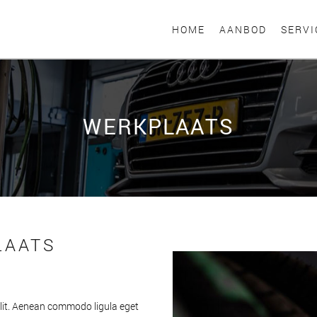
HOME
AANBOD
SERVI
WERKPLAATS
LAATS
elit. Aenean commodo ligula eget