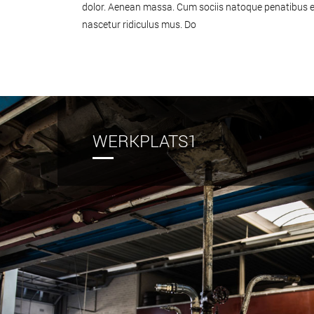
dolor. Aenean massa. Cum sociis natoque penatibus e
nascetur ridiculus mus. Do
WERKPLATS1