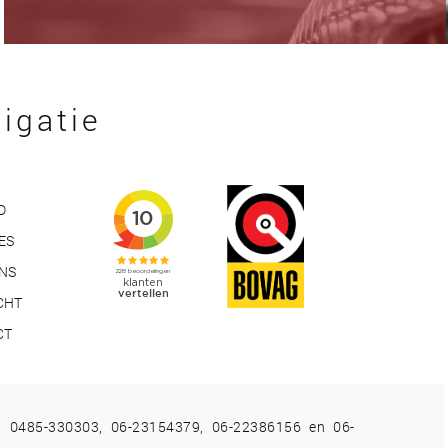
igatie
D
ES
ONS
CHT
CT
ia 0485-330303, 06-23154379, 06-22386156 en 06-