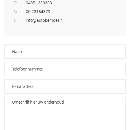
T:
0485 - 330303
M:
06-23154379
E:
info@autoberndes.nl