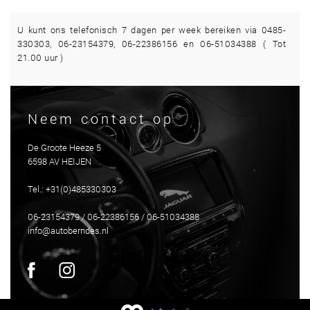
U kunt ons telefonisch 7 dagen per week bereiken via 0485-
330303, 06-23154379, 06-22386156 en 06-51034388 ( Tot
21.00 uur )
Neem contact op
De Groote Heeze 5
6598 AV HEIJEN
Tel.: +31(0)485330303
06-23154379 / 06-22386156 / 06-51034388
info@autoberndes.nl