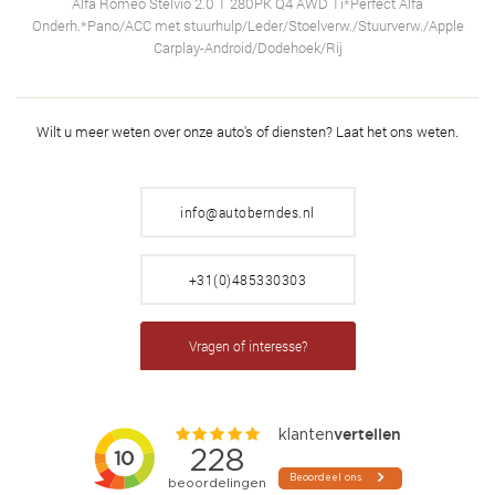
Alfa Romeo Stelvio 2.0 T 280PK Q4 AWD Ti*Perfect Alfa
Onderh.*Pano/ACC met stuurhulp/Leder/Stoelverw./Stuurverw./Apple
Carplay-Android/Dodehoek/Rij
Wilt u meer weten over onze auto's of diensten?
Laat het ons weten.
info@autoberndes.nl
+31(0)485330303
Vragen of interesse?