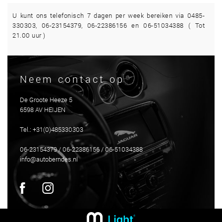
U kunt ons telefonisch 7 dagen per week bereiken via 0485-
330303, 06-23154379, 06-22386156 en 06-51034388 ( Tot
21.00 uur )
Neem contact op
De Groote Heeze 5
6598 AV HEIJEN
Tel.: +31(0)485330303
06-23154379 / 06-22386156 / 06-51034388
info@autoberndes.nl