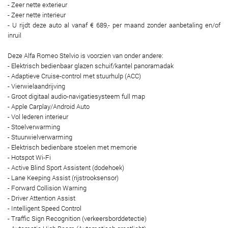
- Zeer nette exterieur
- Zeer nette interieur
- U rijdt deze auto al vanaf € 689,- per maand zonder aanbetaling en/of
inruil
Deze Alfa Romeo Stelvio is voorzien van onder andere:
- Elektrisch bedienbaar glazen schuif/kantel panoramadak
- Adaptieve Cruise-control met stuurhulp (ACC)
- Vierwielaandrijving
- Groot digitaal audio-navigatiesysteem full map
- Apple Carplay/Android Auto
- Vol lederen interieur
- Stoelverwarming
- Stuurwielverwarming
- Elektrisch bedienbare stoelen met memorie
- Hotspot Wi-Fi
- Active Blind Sport Assistent (dodehoek)
- Lane Keeping Assist (rijstrooksensor)
- Forward Collision Warning
- Driver Attention Assist
- Intelligent Speed Control
- Traffic Sign Recognition (verkeersborddetectie)