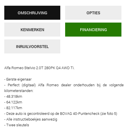
OMSCHRIJVING
OPTIES
KENMERKEN
FINANCIERING
INRUILVOORSTEL
Alfa Romeo Stelvio 2.0T 280PK Q4 AWD Ti.
- Eerste eigenaar
- Perfect (digitaal) Alfa Romeo dealer onderhouden bij de volgende
kilometerstanden:
- 48.318km
- 64.122km
- 82.117km
- Deze auto is gecontroleerd op de BOVAG 40-Puntencheck (zie foto 5)
- Alle instructieboekjes aanwezig
- Twee sleutels