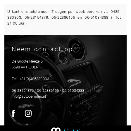
U kunt ons telefonisch 7 dagen per week bereiken via 0485-
330303, 06-23154379, 06-22386156 en 06-51034388 ( Tot
21.00 uur )
Neem contact op
De Groote Heeze 5
6598 AV HEIJEN
Tel.: +31(0)485330303
06-23154379 / 06-22386156 / 06-51034388
info@autoberndes.nl