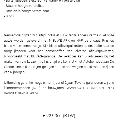
- Buitenspiegels elektrisch verwarm- en verstelbaar
- Stuur in hoogte verstelbaar
- Stoelen in hoogte verstelbaar
- Isofix
Genoemde prijzen zijn altijd inclusief BTW tenzij anders vermeld. Al onze
auto's worden geleverd met NIEUWE APK en NAP certificaat! Prijs op
basis van meeneemprijs. Kijk bij de afleverpakketten op onze site naar de
mogelijkheden voor het aanschaffen van diverse afleverpakketten,
bijvoorbeeld met BOVAG-garantie. De verkoper kan u adviseren bij het
maken van uw keuze. Inruil is altijd welkom. U vindt Autoberndes aan De
Groote Heeze 5 te Heijen, gelegen aan de snelweg en op 15 minuten rijden
van Nijmegen.
Uitbreiding garantie mogelijk tot 1 jaar of 2 jaar. Tevens garanderen wij alle
kilometerstanden (NAP) en bouwjaren. WWW.AUTOBERNDES.NL Nick
Berndes: 06-23154379.
€ 22.900,- (BTW)