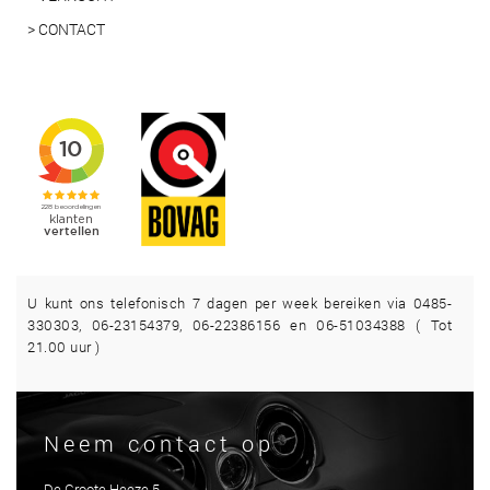
> CONTACT
U kunt ons telefonisch 7 dagen per week bereiken via 0485-
330303, 06-23154379, 06-22386156 en 06-51034388 ( Tot
21.00 uur )
Neem contact op
De Groote Heeze 5