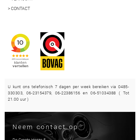
> CONTACT
U kunt ons telefonisch 7 dagen per week bereiken via 0485-
330303, 06-23154379, 06-22386156 en 06-51034388 ( Tot
21.00 uur )
Neem contact op
De Groote Heeze 5