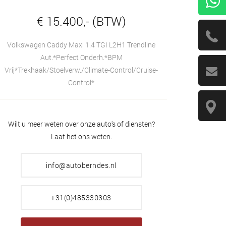
€ 15.400,- (BTW)
Volkswagen Caddy Maxi 1.4 TGI L2H1 Trendline
Aut.*Perfect Onderh.*BPM
Vrij*Trekhaak/Stoelverw./Climate-Control/Cruise-
Control*
Wilt u meer weten over onze auto's of diensten?
Laat het ons weten.
info@autoberndes.nl
+31(0)485330303