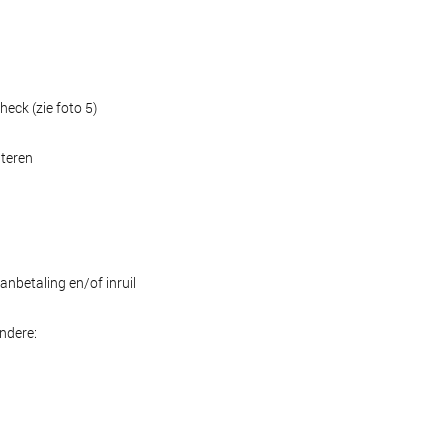
eck (zie foto 5)
nteren
anbetaling en/of inruil
ndere: