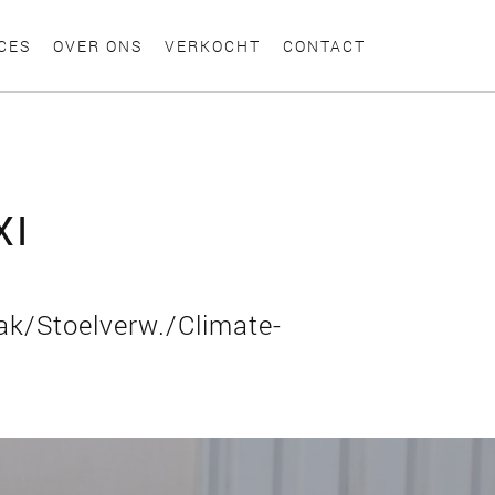
CES
OVER ONS
VERKOCHT
CONTACT
XI
ak/Stoelverw./Climate-