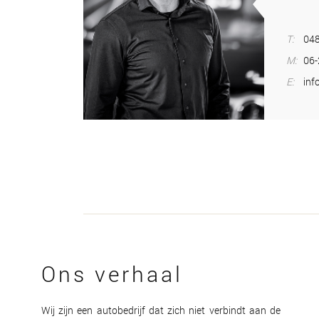
T:
048
M:
06
E:
inf
Ons verhaal
Wij zijn een autobedrijf dat zich niet verbindt aan de