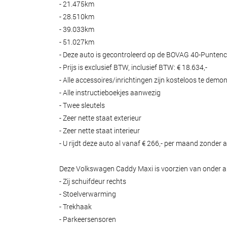
- 21.475km
- 28.510km
- 39.033km
- 51.027km
- Deze auto is gecontroleerd op de BOVAG 40-Puntench
- Prijs is exclusief BTW, inclusief BTW: € 18.634,-
- Alle accessoires/inrichtingen zijn kosteloos te demo
- Alle instructieboekjes aanwezig
- Twee sleutels
- Zeer nette staat exterieur
- Zeer nette staat interieur
- U rijdt deze auto al vanaf € 266,- per maand zonder a
Deze Volkswagen Caddy Maxi is voorzien van onder a
- Zij schuifdeur rechts
- Stoelverwarming
- Trekhaak
- Parkeersensoren