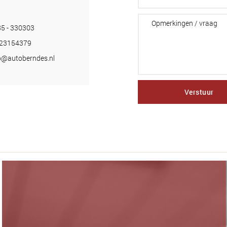
5 - 330303
-23154379
o@autoberndes.nl
Verstuur