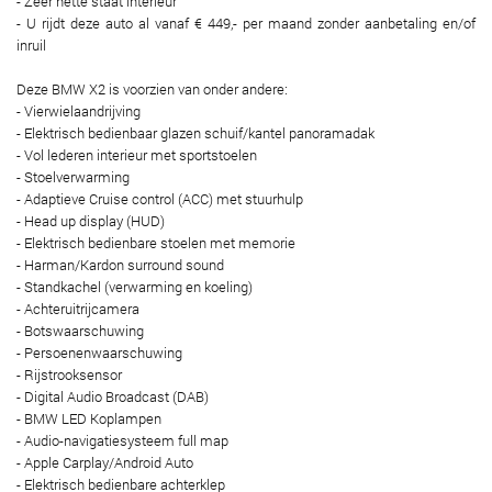
- Zeer nette staat interieur
- U rijdt deze auto al vanaf € 449,- per maand zonder aanbetaling en/of
inruil
Deze BMW X2 is voorzien van onder andere:
- Vierwielaandrijving
- Elektrisch bedienbaar glazen schuif/kantel panoramadak
- Vol lederen interieur met sportstoelen
- Stoelverwarming
- Adaptieve Cruise control (ACC) met stuurhulp
- Head up display (HUD)
- Elektrisch bedienbare stoelen met memorie
- Harman/Kardon surround sound
- Standkachel (verwarming en koeling)
- Achteruitrijcamera
- Botswaarschuwing
- Persoenenwaarschuwing
- Rijstrooksensor
- Digital Audio Broadcast (DAB)
- BMW LED Koplampen
- Audio-navigatiesysteem full map
- Apple Carplay/Android Auto
- Elektrisch bedienbare achterklep