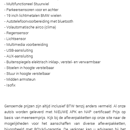
- Multifunctioneel Stuurwiel
- Parkeersensoren voor en achter
- 19 inch lichtmetalen BMW wielen
- Autotelefoonvoorbereiding met bluetooth
- Volautomatische airco (clima)
- Regensensor
- Lichtsensor
- Multimedia voorbereiding
- USB-aansluiting
- AUX-aansluiting
- Buitenspiegels elektrisch inklap-, verstel- en verwarmbaar
- Stoelen in hoogte verstelbaar
- Stuur in hoogte verstelbaar
- Midden armsteun
- Isofix
Genoemde prijzen zijn altijd inclusief BTW tenzij anders vermeld. Al onze
auto's worden geleverd met NIEUWE APK en NAP certificaat! Prijs op
basis van meeneemprijs. Kijk bij de afleverpakketten op onze site naar de
mogelijkheden voor het aanschaffen van diverse afleverpakketten,
bijvoorbeeld met BOVAG-garantie. De verkoper kan u adviseren bij het