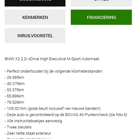
KENMERKEN
FINANCIERING
INRUILVOORSTEL
BMW X2 2.0i xDrive High Executive M-Sport Automaat.
- Perfect onderhouden bij de volgende kilometerstanden:
- 29.395km
- 40.076km
- 53.375km
- 65.896km
- 79.529km
- 109.321km (grote beurt inclusief vier nieuwe banden!)
- Deze auto is gecontroleerd op de BOVAG 40-Puntencheck (zie foto 6)
- Alle instructieboekjes aanwezig
- Twee sleutels
- Zeer nette staat exterieur