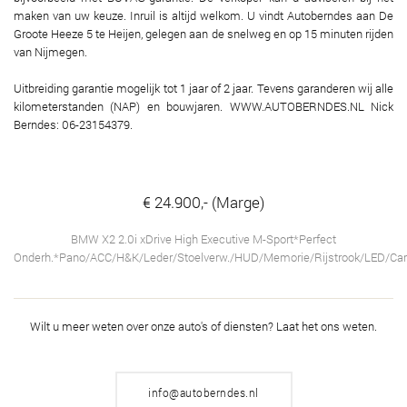
maken van uw keuze. Inruil is altijd welkom. U vindt Autoberndes aan De
Groote Heeze 5 te Heijen, gelegen aan de snelweg en op 15 minuten rijden
van Nijmegen.
Uitbreiding garantie mogelijk tot 1 jaar of 2 jaar. Tevens garanderen wij alle
kilometerstanden (NAP) en bouwjaren. WWW.AUTOBERNDES.NL Nick
Berndes: 06-23154379.
€ 24.900,- (Marge)
BMW X2 2.0i xDrive High Executive M-Sport*Perfect
Onderh.*Pano/ACC/H&K/Leder/Stoelverw./HUD/Memorie/Rijstrook/LED/Ca
Wilt u meer weten over onze auto's of diensten?
Laat het ons weten.
info@autoberndes.nl