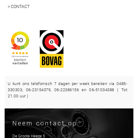
> CONTACT
U kunt ons telefonisch 7 dagen per week bereiken via 0485-
330303, 06-23154379, 06-22386156 en 06-51034388 ( Tot
21.00 uur )
Neem contact op
De Groote Heeze 5