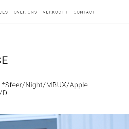
CES
OVER ONS
VERKOCHT
CONTACT
SE
g.*Sfeer/Night/MBUX/Apple
./D