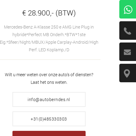
€ 28.900,- (BTW)
Mercedes-Benz A-Klasse 250 e AMG Line Plug in
hybride*Perfect MB Onderh.*BTW*1ste
Eig.*Sfeer/Night/MBUX/Apple Carplay-Android/High
Perf. LED Koplamp./D
Wilt u meer weten over onze auto's of diensten?
Laat het ons weten.
info@autoberndes.nl
+31(0)485330303