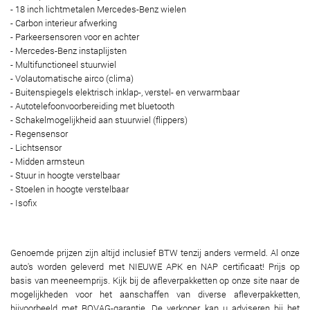
- 18 inch lichtmetalen Mercedes-Benz wielen
- Carbon interieur afwerking
- Parkeersensoren voor en achter
- Mercedes-Benz instaplijsten
- Multifunctioneel stuurwiel
- Volautomatische airco (clima)
- Buitenspiegels elektrisch inklap-, verstel- en verwarmbaar
- Autotelefoonvoorbereiding met bluetooth
- Schakelmogelijkheid aan stuurwiel (flippers)
- Regensensor
- Lichtsensor
- Midden armsteun
- Stuur in hoogte verstelbaar
- Stoelen in hoogte verstelbaar
- Isofix
Genoemde prijzen zijn altijd inclusief BTW tenzij anders vermeld. Al onze
auto's worden geleverd met NIEUWE APK en NAP certificaat! Prijs op
basis van meeneemprijs. Kijk bij de afleverpakketten op onze site naar de
mogelijkheden voor het aanschaffen van diverse afleverpakketten,
bijvoorbeeld met BOVAG-garantie. De verkoper kan u adviseren bij het