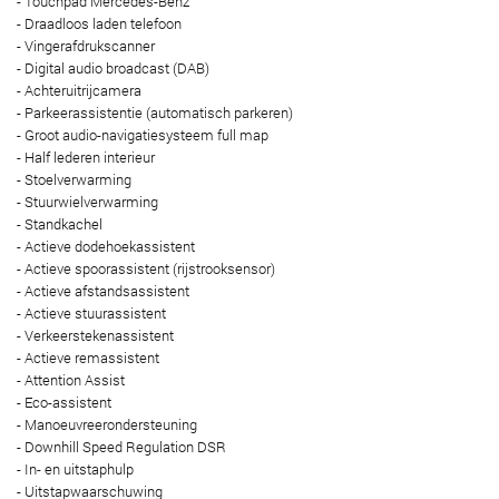
- Touchpad Mercedes-Benz
- Draadloos laden telefoon
- Vingerafdrukscanner
- Digital audio broadcast (DAB)
- Achteruitrijcamera
- Parkeerassistentie (automatisch parkeren)
- Groot audio-navigatiesysteem full map
- Half lederen interieur
- Stoelverwarming
- Stuurwielverwarming
- Standkachel
- Actieve dodehoekassistent
- Actieve spoorassistent (rijstrooksensor)
- Actieve afstandsassistent
- Actieve stuurassistent
- Verkeerstekenassistent
- Actieve remassistent
- Attention Assist
- Eco-assistent
- Manoeuvreerondersteuning
- Downhill Speed Regulation DSR
- In- en uitstaphulp
- Uitstapwaarschuwing