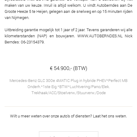
maken van uw keuze. Inruil is altijd welkom. U vindt Autoberndes aan De
Groote Heeze 5 te Heijen, gelegen aan de snelweg en op 15 minuten rijden
van Nijmegen.
Uitbreiding garantie mogelijk tot 1 jaar of 2 jaar. Tevens garanderen wij alle
kilometerstanden (NAP) en bouwjaren. WWW.AUTOBERNDES.NL Nick
Berndes: 06-23154379.
€ 54.900,- (BTW)
Mercedes-Benz GLC 300e 4MATIC Plug in hybride PHEV*Perfect MB
Onderh.*1ste Eig.*BTW*Luchtvering/Pano/Elek.
Trekhaak/ACC/Stoelverw./Stuurverw./Dode
Wilt u meer weten over onze auto's of diensten?
Laat het ons weten.