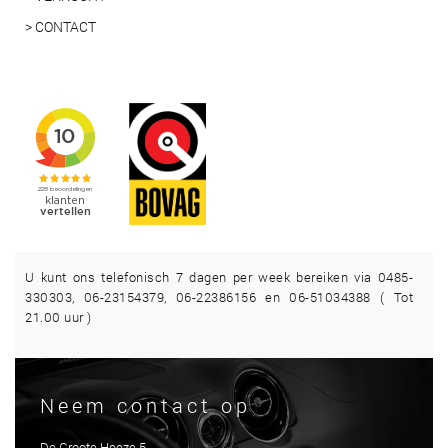
> CONTACT
U kunt ons telefonisch 7 dagen per week bereiken via 0485-
330303, 06-23154379, 06-22386156 en 06-51034388 ( Tot
21.00 uur )
Neem contact op
De Groote Heeze 5