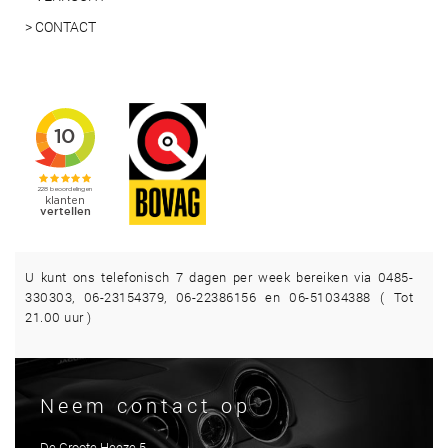
> CONTACT
U kunt ons telefonisch 7 dagen per week bereiken via 0485-
330303, 06-23154379, 06-22386156 en 06-51034388 ( Tot
21.00 uur )
Neem contact op
De Groote Heeze 5