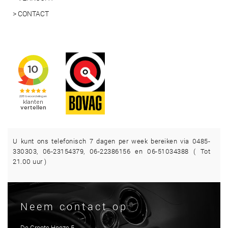
> CONTACT
U kunt ons telefonisch 7 dagen per week bereiken via 0485-
330303, 06-23154379, 06-22386156 en 06-51034388 ( Tot
21.00 uur )
Neem contact op
De Groote Heeze 5