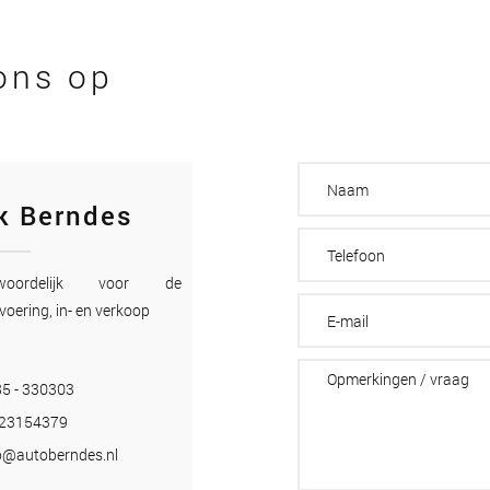
ons op
k Berndes
twoordelijk voor de
voering, in- en verkoop
5 - 330303
-23154379
o@autoberndes.nl