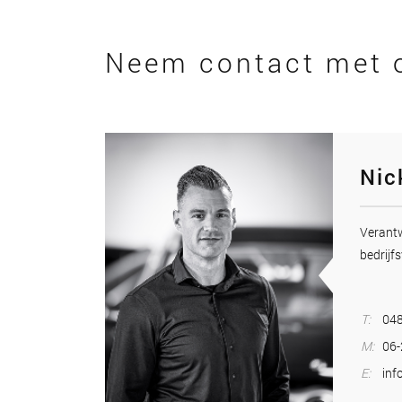
Neem contact met 
Nic
Veran
bedrijfs
T:
048
M:
06
E:
inf