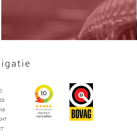
igatie
D
ES
ONS
CHT
CT