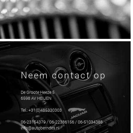
Neem contact op
De Groote Heeze 5
6598 AV HEIJEN
Tel.: +31(0)485330303
06-23154379 / 06-22386156 / 06-51034388
info@autoberndes.nl