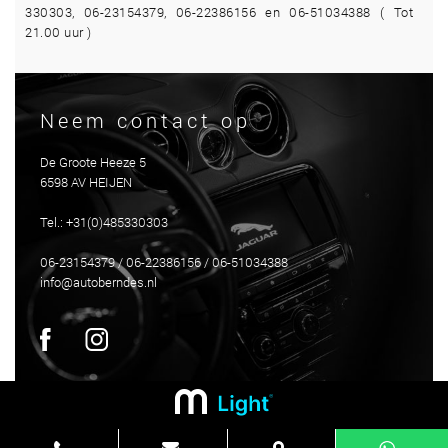
330303, 06-23154379, 06-22386156 en 06-51034388 ( Tot
21.00 uur )
Neem contact op
De Groote Heeze 5
6598 AV HEIJEN
Tel.: +31(0)485330303
06-23154379 / 06-22386156 / 06-51034388
info@autoberndes.nl